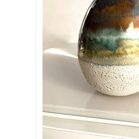
Vaser
Skåle
Kopper
Drageæg
Fade
Morgenmadsskåle
Keramiske ophæng
Kander
Lysestager