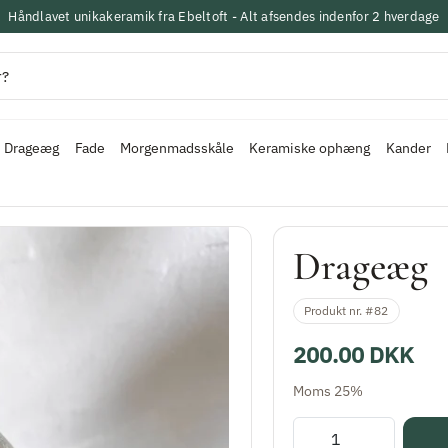
Håndlavet unikakeramik fra Ebeltoft - Alt afsendes indenfor 2 hverdage
Drageæg
Fade
Morgenmadsskåle
Keramiske ophæng
Kander
Drageæg
Produkt nr. #82
200.00 DKK
Moms 25%