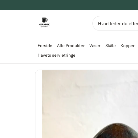
Alle Produkter
Vaser
Skåle
Kopper
Forside
Havets servietringe
KeramikbyParnset
Søg
Forside
Alle Produkter