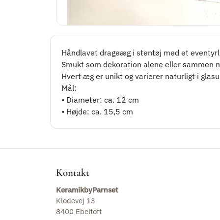
Krukker
Keramiske frugter
Håndlavet drageæg i stentøj med et eventyrli
Smukt som dekoration alene eller sammen m
Havets servietringe
Hvert æg er unikt og varierer naturligt i glasu
Mål:
• Diameter: ca. 12 cm
• Højde: ca. 15,5 cm
Kontakt
KeramikbyParnset
Klodevej 13
8400 Ebeltoft