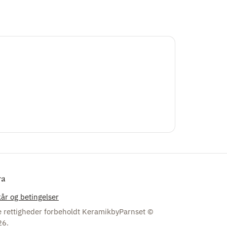
ra
kår og betingelser
e rettigheder forbeholdt KeramikbyParnset ©
26.