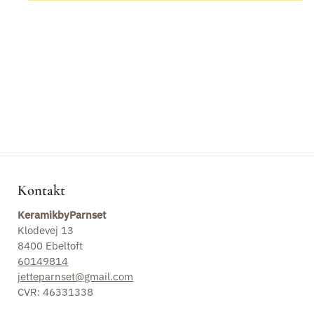
Skåle
Kopper
Drageæg
Fade
Morgenmadsskåle
Kontakt
KeramikbyParnset
Keramiske ophæng
Klodevej 13
8400 Ebeltoft
Kander
60149814
jetteparnset@gmail.com
Lysestager
CVR: 46331338