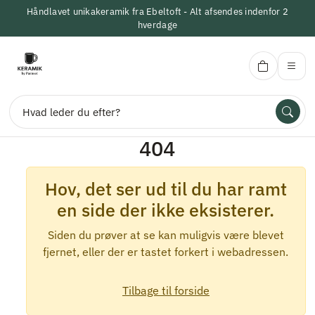
Håndlavet unikakeramik fra Ebeltoft - Alt afsendes indenfor 2
hverdage
404
KeramikbyParnset
Hov, det ser ud til du har ramt
Søg
en side der ikke eksisterer.
Siden du prøver at se kan muligvis være blevet
Forside
fjernet, eller der er tastet forkert i webadressen.
Alle Produkter
Tilbage til forside
Vaser