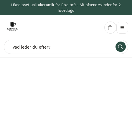
Håndlavet unikakeramik fra Ebeltoft - Alt afsendes indenfor 2
hverdage
KeramikbyParnset
Søg
Forside
Alle Produkter
Vaser